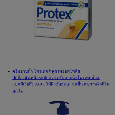
ครีมอาบน้ำ โพรเทคส์ สูตรพรอพโพลิส
ปกป้องผิวเหนือระดับด้วย ครีมอาบน้ำโพรเทคส์ ลด
แบคทีเรียถึง 99.9% ให้ผิวเนียนนุ่ม ชุ่มชื้น สุขภาพผิวดีใน
ทุกวัน