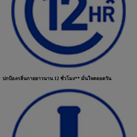
ปกป้องกลิ่นกายยาวนาน 12 ชั่วโมง** มั่นใจตลอดวัน