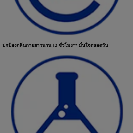
ปกป้องกลิ่นกายยาวนาน 12 ชั่วโมง** มั่นใจตลอดวัน