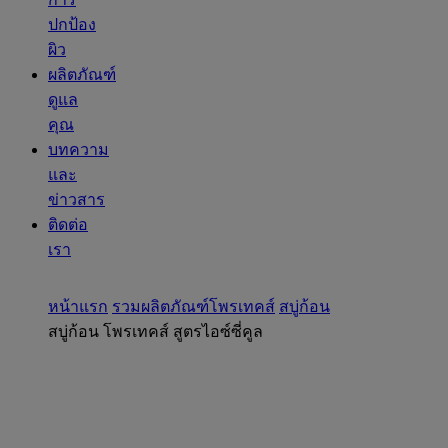
ปกป้อง
ผิว
ผลิตภัณฑ์
ดูแล
คุณ
บทความ
และ
ข่าวสาร
ติดต่อ
เรา
หน้าแรก
รวมผลิตภัณฑ์โพรเทคส์
สบู่ก้อน
สบู่ก้อน โพรเทคส์ สูตรไอซ์ซี่คูล