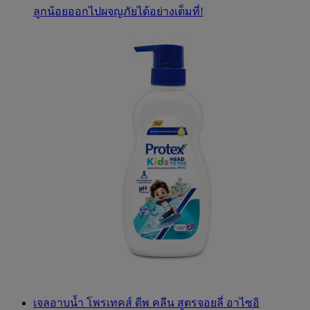
ลูกน้อยออกไปผจญภัยได้อย่างเต็มที่!
เจลอาบน้ำ โพรเทคส์ ดีพ คลีน สูตรจอยลี่ อาไซอิ