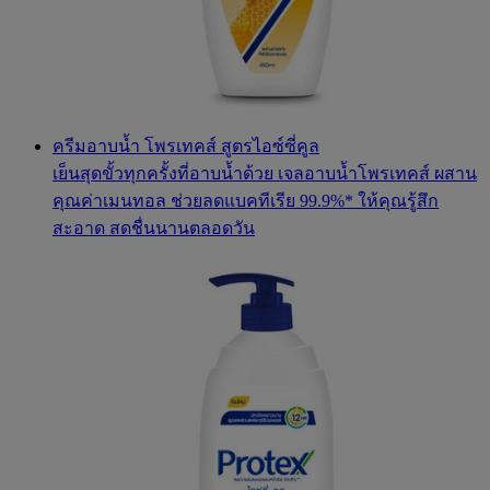
ครีมอาบน้ำ โพรเทคส์ สูตรไอซ์ซี่คูล
เย็นสุดขั้วทุกครั้งที่อาบน้ำด้วย เจลอาบน้ำโพรเทคส์ ผสาน
คุณค่าเมนทอล ช่วยลดแบคทีเรีย 99.9%* ให้คุณรู้สึก
สะอาด สดชื่นนานตลอดวัน