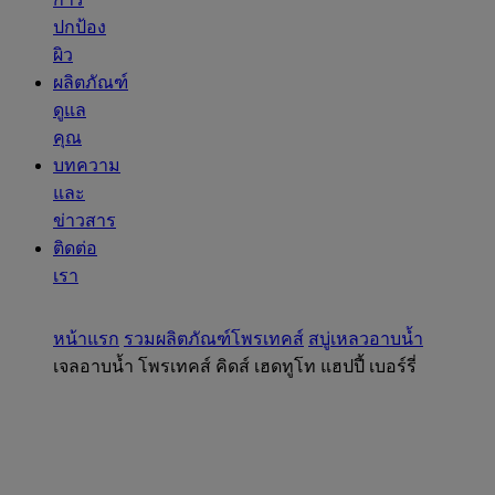
ปกป้อง
ผิว
ผลิตภัณฑ์
ดูแล
คุณ
บทความ
และ
ข่าวสาร
ติดต่อ
เรา
หน้าแรก
รวมผลิตภัณฑ์โพรเทคส์
สบู่เหลวอาบน้ำ
เจลอาบน้ำ โพรเทคส์ คิดส์ เฮดทูโท แฮปปี้ เบอร์รี่