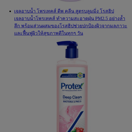
เจลอาบน้ำ โพรเทคส์ ดีพ คลีน สูตรบลูมมิ่ง โรสฮิป
เจลอาบน้ำโพรเทคส์ ทำความสะอาดฝุ่น PM2.5 อย่างล้ำ
ลึก พร้อมส่วนผสมของโรสฮิปช่วยปกป้องผิวจากมลภาวะ
และฟื้นฟูผิวให้สุขภาพดีในทุกๆ วัน