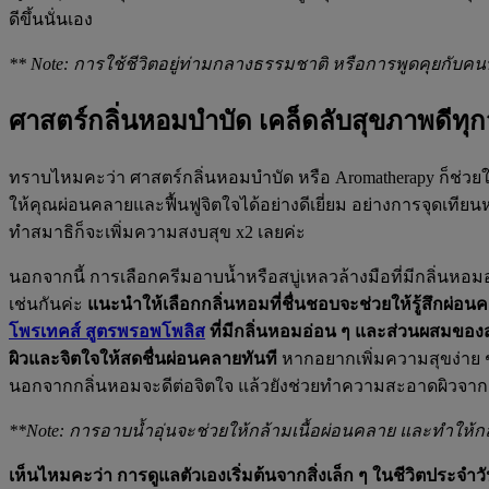
ดีขึ้นนั่นเอง
** Note: การใช้ชีวิตอยู่ท่ามกลางธรรมชาติ หรือการพูดคุยกับคนท
ศาสตร์กลิ่นหอมบำบัด เคล็ดลับสุขภาพดีทุก
ทราบไหมคะว่า ศาสตร์กลิ่นหอมบำบัด หรือ Aromatherapy ก็ช่วยให
ให้คุณผ่อนคลายและฟื้นฟูจิตใจได้อย่างดีเยี่ยม อย่างการจุดเท
ทำสมาธิก็จะเพิ่มความสงบสุข x2 เลยค่ะ
นอกจากนี้ การเลือกครีมอาบน้ำหรือสบู่เหลวล้างมือที่มีกลิ่นห
เช่นกันค่ะ
แนะนำให้เลือกกลิ่นหอมที่ชื่นชอบจะช่วยให้รู้สึก
โพรเทคส์ สูตรพรอพโพลิส
ที่มีกลิ่นหอมอ่อน ๆ และส่วนผสมของ
ผิวและจิตใจให้สดชื่นผ่อนคลายทันที
หากอยากเพิ่มความสุขง่าย
นอกจากกลิ่นหอมจะดีต่อจิตใจ แล้วยังช่วยทำความสะอาดผิวจากแบ
**Note: การอาบน้ำอุ่นจะช่วยให้กล้ามเนื้อผ่อนคลาย และทำให้กลิ่นห
เห็นไหมคะว่า การดูแลตัวเองเริ่มต้นจากสิ่งเล็ก ๆ ในชีวิตประจำว