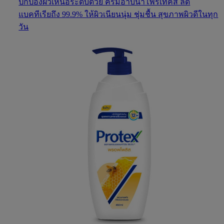
ปกป้องผิวเหนือระดับด้วย ครีมอาบน้ำโพรเทคส์ ลด
แบคทีเรียถึง 99.9% ให้ผิวเนียนนุ่ม ชุ่มชื้น สุขภาพผิวดีในทุก
วัน