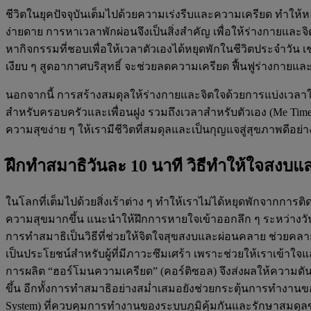
ชีวิตในยุคปัจจุบันเต็มไปด้วยความเร่งรีบและความเครียด ทำให
ง่ายดาย การหาเวลาพักผ่อนจึงเป็นสิ่งสำคัญ เพื่อให้ร่างกายและจ
หากิจกรรมที่ชอบเพื่อให้เวลาตัวเองได้หยุดพักในชีวิตประจำวัน เช่น 
เงียบ ๆ สูดอากาศบริสุทธิ์ จะช่วยลดความเครียด ฟื้นฟูร่างกายแล
นอกจากนี้ การสร้างสมดุลให้ร่างกายและจิตใจด้วยการแบ่งเวลา
สำหรับครอบครัวและเพื่อนฝูง รวมถึงเวลาสำหรับตัวเอง (Me Time) 
ความสุขง่าย ๆ ให้เรามีชีวิตที่สมดุลและเป็นกุญแจสู่สุขภาพดีอย่าง
ฝึกทำสมาธิวันละ 10 นาที วิธีทำให้ใจสงบ
ในโลกที่เต็มไปด้วยสิ่งเร้าต่าง ๆ ทำให้เราไม่ได้หยุดพักจากการติ
ความสุขมากขึ้น แนะนำให้ฝึกการหายใจเข้าออกลึก ๆ ระหว่างวัน
การทำสมาธิเป็นวิธีที่ช่วยให้จิตใจสุขสงบและผ่อนคลาย ช่วยค
เป็นประโยชน์สำหรับผู้ที่มีภาวะซึมเศร้า เพราะช่วยให้เราเข้าใ
การผลิต “ฮอร์โมนความเครียด” (คอร์ติซอล) จึงส่งผลให้ความด
ขึ้น อีกทั้งการทำสมาธิอย่างสม่ำเสมอยังช่วยกระตุ้นการทำงาน
System) ที่ควบคุมการทำงานของระบบภูมิคุ้มกันและรักษาสมดุลข