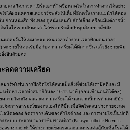
้หลายคนเกิดภาวะ “เบิร์นเอาท์” หรือหมดไฟในการทำงานได้อย่าง
ิตใจได้ผ่อนคลายและชาร์จพลังให้เต็มที่อีกครั้ง เราแนะนำให้ลอง
อ่านหนังสือ ฟังเพลง ดูหนัง เล่นกับสัตว์เลี้ยง หรือแม้แต่การนั่ง
ะจิตใจให้เรากลับมาสดใสพร้อมรับมือกับทุกสิ่งอย่างมีพลัง
ในแต่ละวันให้เหมาะสม เช่น เวลาทำงาน เวลาพักผ่อน เวลา
จะช่วยให้คุณรับมือกับความเครียดได้ดีมากขึ้น แล้วยังช่วยเพิ่ม
ยั่งยืนด้วยค่ะ
และลดความเครียด
ดสมาร์ทโฟน การฝึกจิตใจให้สงบเป็นสิ่งที่ช่วยให้เรามีสติและมี
 หรือหาเวลาทำสมาธิวันละ 10-15 นาที (ก่อนเข้านอนก็ได้ค่ะ)
ลายความวิตกกังวลและความเครียดได้ นอกจากนี้การทำสมาธิยัง
จและจัดการอารมณ์ของตนเองได้ดีขึ้น เมื่อจิตใจสงบ ร่างกายจะลด
ันโลหิตลดลง อัตราการเต้นของหัวใจช้าลง และการหายใจเป็นปกติ
ของระบบประสาท “พาราซิมพาเทติก” (Parasympathetic Nervous
องร่างกาย ทำให้ร่างกายแข็งแรงและสามารถต่อสู้กับเชื้อโรคได้