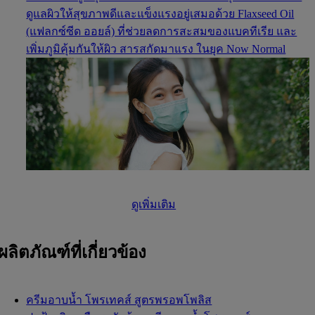
ดูแลผิวให้สุขภาพดีและแข็งแรงอยู่เสมอด้วย Flaxseed Oil
(แฟลกซ์ซีด ออยล์) ที่ช่วยลดการสะสมของแบคทีเรีย และ
เพิ่มภูมิคุ้มกันให้ผิว สารสกัดมาแรง ในยุค Now Normal
ดูเพิ่มเติม
ผลิตภัณฑ์ที่เกี่ยวข้อง
ครีมอาบน้ำ โพรเทคส์ สูตรพรอพโพลิส