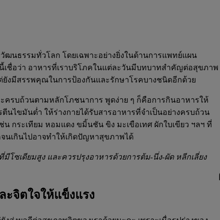
ยวัฒนธรรมทั่วโลก โดยเฉพาะอย่างยิ่งในด้านการแพทย์แผน
้เชื่อว่า อาหารที่เราบริโภคในแต่ละวันมีบทบาทสำคัญต่อสุขภาพ
 แต่ยังมีสรรพคุณในการป้องกันและรักษาโรคบางชนิดอีกด้วย
ะครบถ้วนตามหลักโภชนาการ พูดง่าย ๆ ก็คือการกินอาหารให้
รตีนไขมันต่ำ ให้ร่างกายได้รับสารอาหารที่จำเป็นอย่างครบถ้วน
น กระเทียม หอมแดง ขมิ้นชัน ขิง มะเขือเทศ ผักใบเขียว ฯลฯ ที่
นเกินไปอาจทำให้เกิดปัญหาสุขภาพได้
่มีโซเดียมสูง และควรปรุงอาหารด้วยการต้ม-นึ่ง-ผัด หลีกเลี่ยง
ละจิตใจให้แข็งแรง