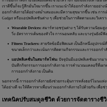
การออกกำลังกายไม่เพียงแต่จะช่วยให้ร่างกายแข็งแรงเท่านั้น แต
เราดีขึ้นก็จะรู้สึกมั่นใจมากขึ้น เราแนะนำให้ออกกำลังกายอย่างน้
ออกกำลังกายได้อย่างสม่ำเสมอและมีความสุขมากขึ้น เช่น การเดิน
Gadget หรือแอปพลิเคชันต่าง ๆ เพื่อช่วยในการติดตามและวิเคราะ
Wearable Devices:
สมาร์ทวอชรุ่นต่าง ๆ ได้รับความนิยมสู
วิ่ง อัตราการเต้นของหัวใจ การนอนหลับ และบางรุ่นยังมีฟัง
Fitness Trackers:
สายรัดข้อมือฟิตเนส เป็นอีกหนึ่งอุปกรณ์ท
ขนาดเล็กกว่าและเน้นการติดตามกิจกรรมและการออกกำลั
แอปพลิเคชั่นในสมาร์ทโฟน:
ปัจจุบันมีแอปพลิเคชันมากมาย
บันทึกกิจกรรมการออกกำลังกาย การคำนวณแคลอรี่ที่เผ
การออกกำลังกาย เป็นต้น
นอกจากนี้ การออกกำลังกายยังช่วยกระตุ้นการหลั่งฮอร์โมนแห่งค
ได้อย่างดี จะให้ดีควรหาเพื่อนร่วมออกกำลังกายไปด้วยกัน เพื่อช่
เทคนิคปรับสมดุลชีวิต ด้วยการจัดตารางชี