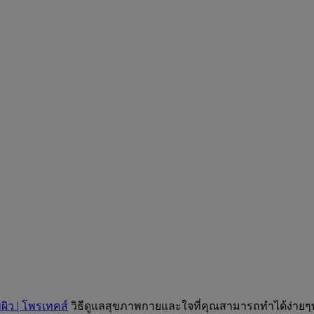
ิว | โพรเทคส์
วิธีดูแลสุขภาพกายและใจที่คุณสามารถทำได้ง่ายๆท