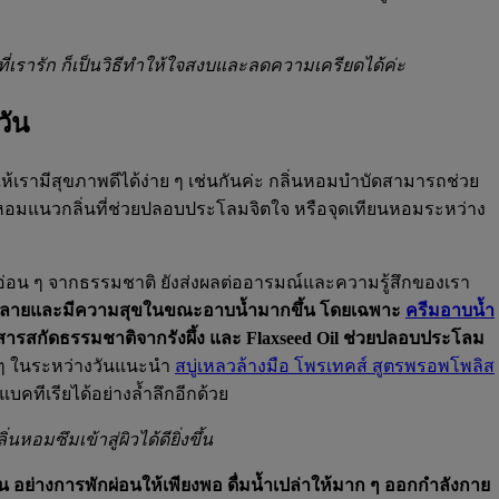
ี่เรารัก ก็เป็นวิธีทำให้ใจสงบและลดความเครียดได้ค่ะ
วัน
้เรามีสุขภาพดีได้ง่าย ๆ เช่นกันค่ะ กลิ่นหอมบำบัดสามารถช่วย
ียนหอมแนวกลิ่นที่ช่วยปลอบประโลมจิตใจ หรือจุดเทียนหอมระหว่าง
อมอ่อน ๆ จากธรรมชาติ ยังส่งผลต่ออารมณ์และความรู้สึกของเรา
ผ่อนคลายและมีความสุขในขณะอาบน้ำมากขึ้น โดยเฉพาะ
ครีมอาบน้ำ
สารสกัดธรรมชาติจากรังผึ้ง และ Flaxseed Oil ช่วยปลอบประโลม
 ๆ ในระหว่างวันแนะนำ
สบู่เหลวล้างมือ โพรเทคส์ สูตรพรอพโพลิส
คทีเรียได้อย่างล้ำลึกอีกด้วย
อมซึมเข้าสู่ผิวได้ดียิ่งขึ้น
ัน อย่างการพักผ่อนให้เพียงพอ ดื่มน้ำเปล่าให้มาก ๆ ออกกำลังกาย