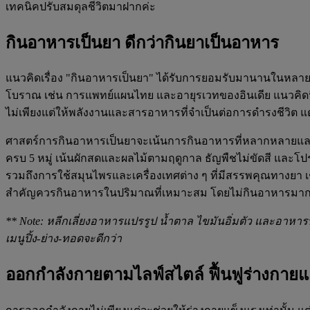
เทคนิคปรับสมดุลชีวิตมาฝากค่ะ
กินอาหารเป็นยา ดีกว่ากินยาเป็นอาหาร
แนวคิดเรื่อง "กินอาหารเป็นยา" ได้รับการยอมรับมานานในหลา
โบราณ เช่น การแพทย์แผนไทย และอายุรเวทของอินเดีย แนวคิดนี
ไม่เพียงแต่ให้พลังงานและสารอาหารที่จำเป็นต่อการดำรงชีวิต
ศาสตร์การกินอาหารเป็นยาจะเน้นการกินอาหารที่หลากหลายแล
ครบ 5 หมู่ เน้นผักสดและผลไม้ตามฤดูกาล ธัญพืชไม่ขัดสี และโป
รวมถึงการใช้สมุนไพรและเครื่องเทศต่าง ๆ ที่มีสรรพคุณทางยา เช่
สำคัญควรกินอาหารในปริมาณที่เหมาะสม โดยไม่กินอาหารมากจ
** Note: หลีกเลี่ยงอาหารแปรรูป น้ำตาล ไขมันอิ่มตัว และอาหารที
เมนูปิ้ง-ย่าง-ทอดจะดีกว่า
ออกกำลังกายตามไลฟ์สไตล์ ฟื้นฟูร่างกายแ