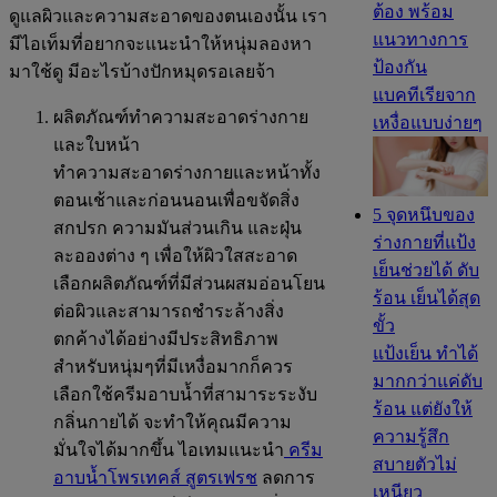
ต้อง พร้อม
ดูแลผิวและความสะอาดของตนเองนั้น เรา
แนวทางการ
มีไอเท็มที่อยากจะแนะนำให้หนุ่มลองหา
ป้องกัน
มาใช้ดู มีอะไรบ้างปักหมุดรอเลยจ้า
แบคทีเรียจาก
ผลิตภัณฑ์ทำความสะอาดร่างกาย
เหงื่อแบบง่ายๆ
และใบหน้า
ทำความสะอาดร่างกายและหน้าทั้ง
ตอนเช้าและก่อนนอนเพื่อขจัดสิ่ง
5 จุดหนึบของ
สกปรก ความมันส่วนเกิน และฝุ่น
ร่างกายที่แป้ง
ละอองต่าง ๆ เพื่อให้ผิวใสสะอาด
เย็นช่วยได้ ดับ
เลือกผลิตภัณฑ์ที่มีส่วนผสมอ่อนโยน
ร้อน เย็นได้สุด
ต่อผิวและสามารถชำระล้างสิ่ง
ขั้ว
ตกค้างได้อย่างมีประสิทธิภาพ
แป้งเย็น ทำได้
สำหรับหนุ่มๆที่มีเหงื่อมากก็ควร
มากกว่าแค่ดับ
เลือกใช้ครีมอาบน้ำที่สามาระระงับ
ร้อน แต่ยังให้
กลิ่นกายได้ จะทำให้คุณมีความ
ความรู้สึก
มั่นใจได้มากขึ้น ไอเทมแนะนำ
ครีม
สบายตัวไม่
อาบน้ำโพรเทคส์ สูตรเฟรช
ลดการ
เหนียว