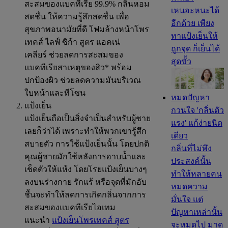
สะสมของแบคทีเรีย 99.9% กลิ่นหอม
เหนอะหนะได้
สดชื่น ให้ความรู้สึกสดชื่น เพื่อ
อีกด้วย เพียง
สุขภาพอนามัยที่ดี โฟมล้างหน้าโพร
ทาแป้งเย็นให้
เทคส์ ไลฟ์ ซิก้า สูตร แอคเน่
ถูกจุด ก็เย็นได้
เคลียร์ ช่วยลดการสะสมของ
สุดขั้ว
แบคทีเรียสาเหตุของสิว* พร้อม
ปกป้องผิว ช่วยลดความมันบริเวณ
ใบหน้าและทีโซน
หมดปัญหา
แป้งเย็น
กวนใจ 'กลิ่นตัว
แป้งเย็นถือเป็นสิ่งจำเป็นสำหรับผู้ชาย
แรง' แก้ง่ายนิด
เลยก็ว่าได้ เพราะทำให้พวกเขารู้สึก
เดียว
สบายตัว การใช้แป้งเย็นนั้น โดยปกติ
กลิ่นที่ไม่พึง
คุณผู้ชายมักใช้หลังการอาบน้ำและ
ประสงค์นั้น
เช็ดตัวให้แห้ง โดยโรยแป้งเย็นบางๆ
ทำให้หลายคน
ลงบนร่างกาย รักแร้ หรือจุดที่มักอับ
หมดความ
ชื้นจะทำให้ลดการเกิดกลิ่นจากการ
มั่นใจ แต่
สะสมของแบคทีเรียไอเทม
ปัญหาเหล่านั้น
แนะนำ
แป้งเย็นโพรเทคส์ สูตร
จะหมดไป มาดู