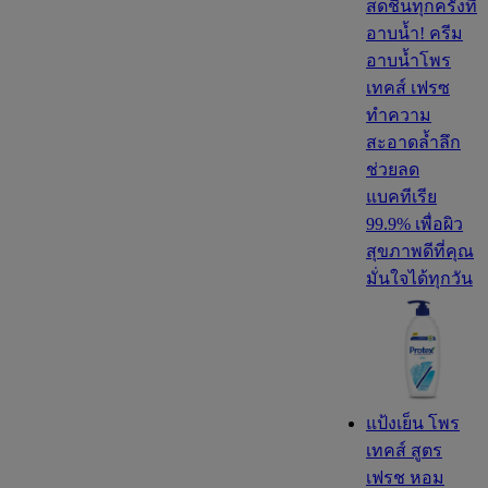
สดชื่นทุกครั้งที่
อาบน้ำ! ครีม
อาบน้ำโพร
เทคส์ เฟรซ
ทำความ
สะอาดล้ำลึก
ช่วยลด
แบคทีเรีย
99.9% เพื่อผิว
สุขภาพดีที่คุณ
มั่นใจได้ทุกวัน
แป้งเย็น โพร
เทคส์ สูตร
เฟรช หอม