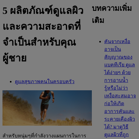
บทความเพิ่ม
5 ผลิตภัณฑ์ดูแลผิว
เติม
และความสะอาดที่
จำเป็นสำหรับคุณ
คันจากเหงื่อ
อาจเป็น
ผู้ชาย
สัญญาณของ
แบคทีเรีย ดูแล
ได้ง่ายๆ ด้วย
การอาบน้ำ
ดูแลสุขภาพคนในครอบครัว
รู้หรือไม่ว่า
เหงื่อสะสมอาจ
ก่อให้เกิด
อาการคันและ
ระคายเคืองผิว
ได้? มาดูวิธี
ดูแลผิวที่ถูก
สำหรับหนุ่มๆที่กำลังวางแผนการในการ