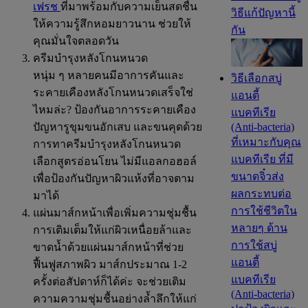
เฟรช
ที่มาพร้อมกับความเย็นสดชื่น
วิธีแก้ปัญหานี้
ให้ความรู้สึกหอมยาวนาน ช่วยให้
กัน
คุณมั่นใจตลอดวัน
ครีมบำรุงหลังโกนหนวด
หนุ่ม ๆ หลายคนมีอาการคันและ
วิธีเลือกสบู่
ระคายเคืองหลังโกนหนวดเสร็จใช่
แอนตี้
ไหมล่ะ? ป้องกันอาการระคายเคือง
แบคทีเรีย
(Anti-bacteria)
ปัญหารูขุมขนอักเสบ และขนคุดด้วย
ที่เหมาะกับคุณ
การทาครีมบำรุงหลังโกนหนวด
แบคทีเรีย ที่มี
เลือกสูตรอ่อนโยน ไม่มีแอลกอฮอล์
ขนาดจิ๋วส่ง
เพื่อป้องกันปัญหาผิวแห้งที่อาจตาม
ผลกระทบต่อ
มาได้
การใช้ชีวิตใน
แผ่นมาส์กหน้าเพื่อเพิ่มความชุ่มชื้น
หลายๆ ด้าน
การเติมเต็มให้แก่ผิวเหนื่อยล้าและ
การใช้สบู่
ขาดน้ำด้วยแผ่นมาส์กหน้าที่ช่วย
แอนตี้
ฟื้นฟูสภาพผิว มาส์กประมาณ 1-2
แบคทีเรีย
ครั้งต่อสัปดาห์ก็ได้ค่ะ จะช่วยเติม
(Anti-bacteria)
ความความชุ่มชื้นอย่างล้ำลึกให้แก่