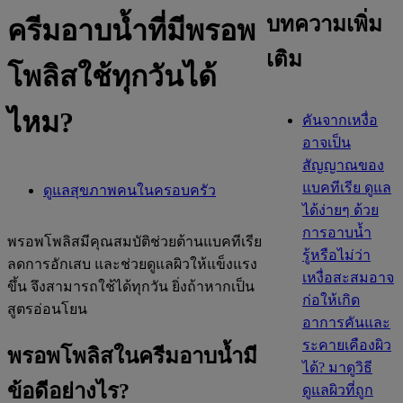
บทความเพิ่ม
ครีมอาบน้ำที่มีพรอพ
เติม
โพลิสใช้ทุกวันได้
ไหม?
คันจากเหงื่อ
อาจเป็น
สัญญาณของ
แบคทีเรีย ดูแล
ดูแลสุขภาพคนในครอบครัว
ได้ง่ายๆ ด้วย
การอาบน้ำ
พรอพโพลิสมีคุณสมบัติช่วยต้านแบคทีเรีย
รู้หรือไม่ว่า
ลดการอักเสบ และช่วยดูแลผิวให้แข็งแรง
เหงื่อสะสมอาจ
ขึ้น จึงสามารถใช้ได้ทุกวัน ยิ่งถ้าหากเป็น
ก่อให้เกิด
สูตรอ่อนโยน
อาการคันและ
ระคายเคืองผิว
พรอพโพลิสในครีมอาบน้ำมี
ได้? มาดูวิธี
ข้อดีอย่างไร?
ดูแลผิวที่ถูก