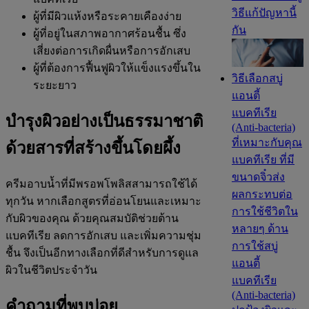
วิธีแก้ปัญหานี้
ผู้ที่มีผิวแห้งหรือระคายเคืองง่าย
กัน
ผู้ที่อยู่ในสภาพอากาศร้อนชื้น ซึ่ง
เสี่ยงต่อการเกิดผื่นหรือการอักเสบ
ผู้ที่ต้องการฟื้นฟูผิวให้แข็งแรงขึ้นใน
วิธีเลือกสบู่
ระยะยาว
แอนตี้
แบคทีเรีย
บำรุงผิวอย่างเป็นธรรมาชาติ
(Anti-bacteria)
ที่เหมาะกับคุณ
ด้วยสารที่สร้างขึ้นโดยผึ้ง
แบคทีเรีย ที่มี
ขนาดจิ๋วส่ง
ครีมอาบน้ำที่มีพรอพโพลิสสามารถใช้ได้
ผลกระทบต่อ
ทุกวัน หากเลือกสูตรที่อ่อนโยนและเหมาะ
การใช้ชีวิตใน
กับผิวของคุณ ด้วยคุณสมบัติช่วยต้าน
หลายๆ ด้าน
แบคทีเรีย ลดการอักเสบ และเพิ่มความชุ่ม
การใช้สบู่
ชื้น จึงเป็นอีกทางเลือกที่ดีสำหรับการดูแล
แอนตี้
ผิวในชีวิตประจำวัน
แบคทีเรีย
(Anti-bacteria)
คำถามที่พบบ่อย