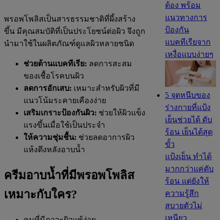
ต้อง พร้อม
แนวทางการ
พรอพโพลิสเป็นสารธรรมชาติที่ผึ้งสร้าง
ป้องกัน
ขึ้น มีคุณสมบัติที่เป็นประโยชน์ต่อผิว จึงถูก
แบคทีเรียจาก
นำมาใช้ในผลิตภัณฑ์ดูแลผิวหลายชนิด
เหงื่อแบบง่ายๆ
ช่วยต้านแบคทีเรีย:
ลดการสะสม
ของเชื้อโรคบนผิว
ลดการอักเสบ:
เหมาะสำหรับผิวที่มี
5 จุดหนึบของ
แนวโน้มระคายเคืองง่าย
ร่างกายที่แป้ง
เสริมเกราะป้องกันผิว:
ช่วยให้ผิวแข็ง
เย็นช่วยได้ ดับ
แรงขึ้นเมื่อใช้เป็นประจำ
ร้อน เย็นได้สุด
ให้ความชุ่มชื้น:
ช่วยลดอาการผิว
ขั้ว
แห้งตึงหลังอาบน้ำ
แป้งเย็น ทำได้
มากกว่าแค่ดับ
ครีมอาบน้ำที่มีพรอพโพลิส
ร้อน แต่ยังให้
เหมาะกับใคร?
ความรู้สึก
สบายตัวไม่
เหนียว
คนที่มีภาวะผิวแพ้ง่าย