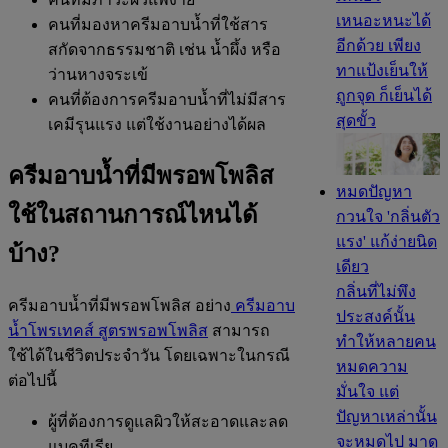
เหนอะหนะได้
คนที่มองหาครีมอาบน้ำที่ใช้สาร
อีกด้วย เพียง
สกัดจากธรรมชาติ เช่น น้ำผึ้ง หรือ
ทาแป้งเย็นให้
ว่านหางจระเข้
ถูกจุด ก็เย็นได้
คนที่ต้องการครีมอาบน้ำที่ไม่มีสาร
สุดขั้ว
เคมีรุนแรง แต่ใช้งานอย่างได้ผล
ครีมอาบน้ำที่มีพรอพโพลิส
หมดปัญหา
ใช้ในสถานการณ์ไหนได้
กวนใจ 'กลิ่นตัว
แรง' แก้ง่ายนิด
บ้าง?
เดียว
กลิ่นที่ไม่พึง
ครีมอาบน้ำที่มีพรอพโพลิส อย่าง
ครีมอาบ
ประสงค์นั้น
น้ำโพรเทคส์ สูตรพรอพโพลิส
สามารถ
ทำให้หลายคน
ใช้ได้ในชีวิตประจำวัน โดยเฉพาะในกรณี
หมดความ
ต่อไปนี้
มั่นใจ แต่
ปัญหาเหล่านั้น
ผู้ที่ต้องการดูแลผิวให้สะอาดและลด
จะหมดไป มาดู
แบคทีเรีย