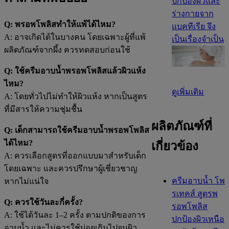
ปกป้องผิวและ
ร่างกายจาก
Q: พรอพโพลิสทำให้แพ้ได้ไหม?
แบคทีเรีย จึง
A: อาจเกิดได้ในบางคน โดยเฉพาะผู้ที่แพ้
เป็นเรื่องจำเป็น
ผลิตภัณฑ์จากผึ้ง ควรทดสอบก่อนใช้
Q: ใช้ครีมอาบน้ำพรอพโพลิสแล้วผิวแห้ง
ไหม?
ดูเพิ่มเติม
A: โดยทั่วไปไม่ทำให้ผิวแห้ง หากเป็นสูตร
ที่มีสารให้ความชุ่มชื้น
ผลิตภัณฑ์ที่
Q: เด็กสามารถใช้ครีมอาบน้ำพรอพโพลิส
ได้ไหม?
เกี่ยวข้อง
A: ควรเลือกสูตรที่ออกแบบมาสำหรับเด็ก
โดยเฉพาะ และควรปรึกษาผู้เชี่ยวชาญ
ครีมอาบน้ำ โพ
หากไม่แน่ใจ
รเทคส์ สูตรพ
Q: ควรใช้วันละกี่ครั้ง?
รอพโพลิส
A: ใช้ได้วันละ 1–2 ครั้ง ตามปกติของการ
ปกป้องผิวเหนือ
อาบน้ำ และไม่ควรใช้บ่อยเกินไปจนผิว