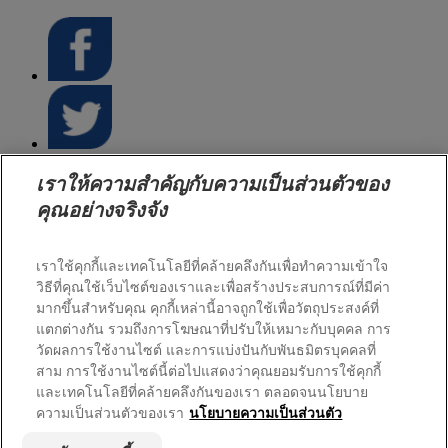
เราให้ความสำคัญกับความเป็นส่วนตัวของ
หน้าแรก
คุณอย่างจริงจัง
กล้าเปื้อนเพื่อเปลี่ยน
นวัตกรรมการปกป้องผิว
เราใช้คุกกี้และเทคโนโลยีที่คล้ายคลึงกันเพื่อทำความเข้าใจ
ผลิตภัณฑ์ดูแลคุณ
วิธีที่คุณใช้เว็บไซต์ของเราและเพื่อสร้างประสบการณ์ที่มีค่า
บทความและข่าวสาร
มากขึ้นสำหรับคุณ คุกกี้เหล่านี้อาจถูกใช้เพื่อวัตถุประสงค์ที่
ติดต่อเรา
แตกต่างกัน รวมถึงการโฆษณาที่ปรับให้เหมาะกับบุคคล การ
วัดผลการใช้งานไซต์ และการแบ่งปันกับพันธมิตรบุคคลที่
สาม การใช้งานไซต์นี้ต่อไปแสดงว่าคุณยอมรับการใช้คุกกี้
colgatePalmolive.co.th
|
colgate.co.th
|
นโยบายความเป็นส่วนตัว
|
และเทคโนโลยีที่คล้ายคลึงกันของเรา ตลอดจนนโยบาย
จัดการคุกกี้
|
จัดการสิทธิ์ข้อมูลของฉัน
|
ติดต่อเรา
ความเป็นส่วนตัวของเรา
นโยบายความเป็นส่วนตัว
© 2026 บริษัท คอลเกต ปาล์มโอลีฟ จำกัด. สงวนสิทธิ์ทุก