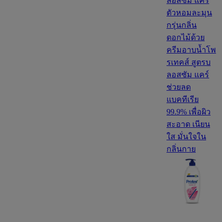
ลอสซัม แคร์
ตัวหอมละมุน
กรุ่นกลิ่น
ดอกไม้ด้วย
ครีมอาบน้ำโพ
รเทคส์ สูตรบ
ลอสซัม แคร์
ช่วยลด
แบคทีเรีย
99.9% เพื่อผิว
สะอาด เนียน
ใส มั่นใจใน
กลิ่นกาย