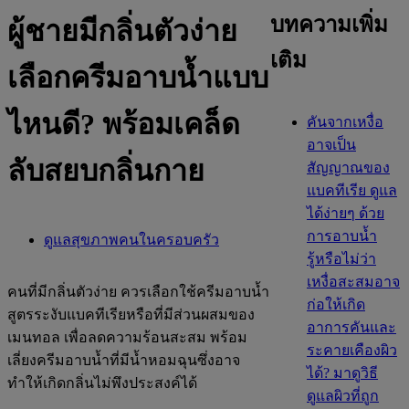
บทความเพิ่ม
ผู้ชายมีกลิ่นตัวง่าย
เติม
เลือกครีมอาบน้ำแบบ
ไหนดี? พร้อมเคล็ด
คันจากเหงื่อ
อาจเป็น
ลับสยบกลิ่นกาย
สัญญาณของ
แบคทีเรีย ดูแล
ได้ง่ายๆ ด้วย
การอาบน้ำ
ดูแลสุขภาพคนในครอบครัว
รู้หรือไม่ว่า
เหงื่อสะสมอาจ
คนที่มีกลิ่นตัวง่าย ควรเลือกใช้ครีมอาบน้ำ
ก่อให้เกิด
สูตรระงับแบคทีเรียหรือที่มีส่วนผสมของ
อาการคันและ
เมนทอล เพื่อลดความร้อนสะสม พร้อม
ระคายเคืองผิว
เลี่ยงครีมอาบน้ำที่มีน้ำหอมฉุนซึ่งอาจ
ได้? มาดูวิธี
ทำให้เกิดกลิ่นไม่พึงประสงค์ได้​
ดูแลผิวที่ถูก