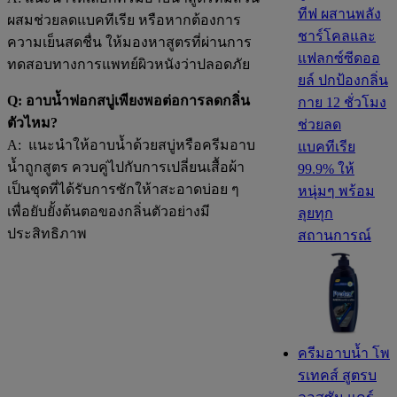
ทีฟ ผสานพลัง
ผสมช่วยลดแบคทีเรีย หรือหากต้องการ
ชาร์โคลและ
ความเย็นสดชื่น ให้มองหาสูตรที่ผ่านการ
แฟลกซ์ซีดออ
ทดสอบทางการแพทย์ผิวหนังว่าปลอดภัย
ยล์ ปกป้องกลิ่น
Q: อาบน้ำฟอกสบู่เพียงพอต่อการลดกลิ่น
กาย 12 ชั่วโมง
ตัวไหม?
ช่วยลด
A: แนะนำให้อาบน้ำด้วยสบู่หรือครีมอาบ
แบคทีเรีย
น้ำถูกสูตร ควบคู่ไปกับการเปลี่ยนเสื้อผ้า
99.9% ให้
เป็นชุดที่ได้รับการซักให้าสะอาดบ่อย ๆ
หนุ่มๆ พร้อม
เพื่อยับยั้งต้นตอของกลิ่นตัวอย่างมี
ลุยทุก
ประสิทธิภาพ
สถานการณ์
ครีมอาบน้ำ โพ
รเทคส์ สูตรบ