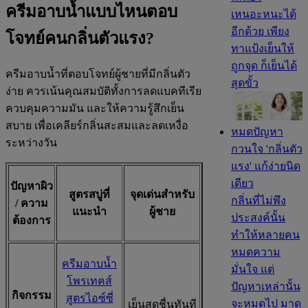
ครีมอาบน้ำแบบไหนตอบ
เหนอะหนะได้
อีกด้วย เพียง
โจทย์คนกลิ่นตัวแรง?
ทาแป้งเย็นให้
ถูกจุด ก็เย็นได้
ครีมอาบน้ำที่ตอบโจทย์ผู้ชายที่มีกลิ่นตัว
สุดขั้ว
ง่าย ควรเน้นคุณสมบัติทั้งการลดแบคทีเรีย
ควบคุมความมัน และให้ความรู้สึกเย็น
สบาย เพื่อเคลียร์กลิ่นสะสมและลดเหงื่อ
หมดปัญหา
ระหว่างวัน
กวนใจ 'กลิ่นตัว
แรง' แก้ง่ายนิด
เดียว
ปัญหาผิว
สูตรสบู่ที่
จุดเด่นสำหรับ
กลิ่นที่ไม่พึง
/ ความ
แนะนำ
ผู้ชาย
ประสงค์นั้น
ต้องการ
ทำให้หลายคน
หมดความ
ครีมอาบน้ำ
มั่นใจ แต่
โพรเทคส์
ปัญหาเหล่านั้น
กิจกรรม
สูตรไอซ์ซี่
จะหมดไป มาดู
เย็นสดชื่นทันที