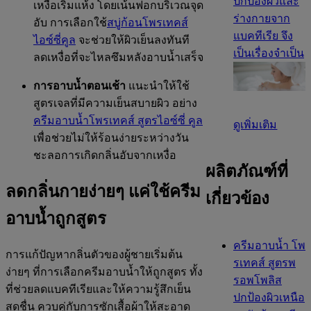
ปกป้องผิวและ
เหงื่อเริ่มแห้ง โดยเน้นฟอกบริเวณจุด
ร่างกายจาก
อับ การเลือกใช้
สบู่ก้อนโพรเทคส์
แบคทีเรีย จึง
ไอซ์ซี่คูล
จะช่วยให้ผิวเย็นลงทันที
เป็นเรื่องจำเป็น
ลดเหงื่อที่จะไหลซึมหลังอาบน้ำเสร็จ
การอาบน้ำตอนเช้า
แนะนำให้ใช้
สูตรเจลที่มีความเย็นสบายผิว อย่าง
ครีมอาบน้ำโพรเทคส์ สูตรไอซ์ซี่ คูล
ดูเพิ่มเติม
เพื่อช่วยไม่ให้ร้อนง่ายระหว่างวัน
ชะลอการเกิดกลิ่นอับจากเหงื่อ
ผลิตภัณฑ์ที่
ลดกลิ่นกายง่ายๆ แค่ใช้ครีม
เกี่ยวข้อง
อาบน้ำถูกสูตร
ครีมอาบน้ำ โพ
การแก้ปัญหากลิ่นตัวของผู้ชายเริ่มต้น
รเทคส์ สูตรพ
ง่ายๆ ที่การเลือกครีมอาบน้ำให้ถูกสูตร ทั้ง
รอพโพลิส
ที่ช่วยลดแบคทีเรียและให้ความรู้สึกเย็น
ปกป้องผิวเหนือ
สดชื่น ควบคู่กับการซักเสื้อผ้าให้สะอาด