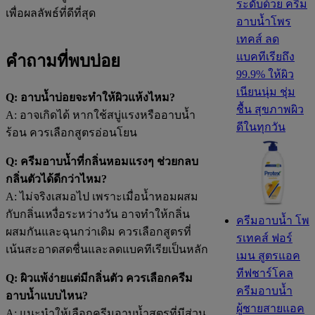
ระดับด้วย ครีม
เพื่อผลลัพธ์ที่ดีที่สุด
อาบน้ำโพร
เทคส์ ลด
แบคทีเรียถึง
คำถามที่พบบ่อย
99.9% ให้ผิว
เนียนนุ่ม ชุ่ม
Q: อาบน้ำบ่อยจะทำให้ผิวแห้งไหม?
ชื้น สุขภาพผิว
A: อาจเกิดได้ หากใช้สบู่แรงหรืออาบน้ำ
ดีในทุกวัน
ร้อน ควรเลือกสูตรอ่อนโยน
Q: ครีมอาบน้ำที่กลิ่นหอมแรงๆ ช่วยกลบ
กลิ่นตัวได้ดีกว่าไหม?
A: ไม่จริงเสมอไป เพราะเมื่อน้ำหอมผสม
กับกลิ่นเหงื่อระหว่างวัน อาจทำให้กลิ่น
ครีมอาบน้ำ โพ
ผสมกันและฉุนกว่าเดิม ควรเลือกสูตรที่
รเทคส์ ฟอร์
เน้นสะอาดสดชื่นและลดแบคทีเรียเป็นหลัก
เมน สูตรแอค
ทีฟชาร์โคล
Q: ผิวแพ้ง่ายแต่มีกลิ่นตัว ควรเลือกครีม
ครีมอาบน้ำ
อาบน้ำแบบไหน?
ผู้ชายสายแอค
A: แนะนำให้เลือกครีมอาบน้ำสูตรที่มีส่วน