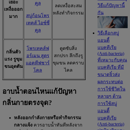
เยอะ
คูล
วิธีแก้ปัญหานี้
ลดเหงื่อสะสม
เหงื่อออก
กัน
หลังทำกิจกรรม
สบู่ก้อนโพร
มาก
เทคส์ ไอซ์ซี่
คูล
วิธีเลือกสบู่
แอนตี้
แบคทีเรีย
โพรเทคส์ฟ
ดูดซับสิ่ง
กลิ่นตัว
(Anti-bacteria)
อร์เมน สูตร
สกปรก ลึกถึงรู
แรง รูขุม
ที่เหมาะกับคุณ
แอคทีฟชาร์
ขุมขน ลดคราบ
ขนอุดตัน
แบคทีเรีย ที่มี
โคล
ไคล
ขนาดจิ๋วส่ง
ผลกระทบต่อ
การใช้ชีวิตใน
อาบน้ำตอนไหนแก้ปัญหา
หลายๆ ด้าน
กลิ่นกายตรงจุด?
การใช้สบู่
แอนตี้
หลังออกกำลังกายหรือทำกิจกรรม
แบคทีเรีย
(Anti-bacteria)
กลางแจ้ง
ควรอาบน้ำทันทีหลังจาก